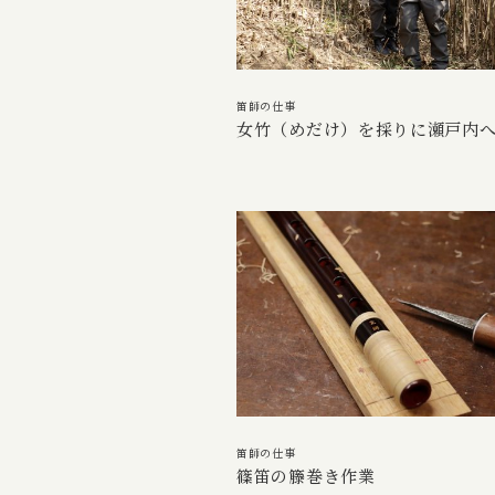
笛師の仕事
女竹（めだけ）を採りに瀬戸内
笛師の仕事
篠笛の籐巻き作業