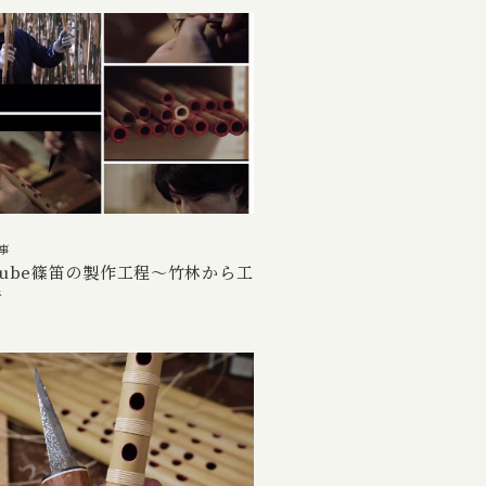
事
Tube篠笛の製作工程～竹林から工
で