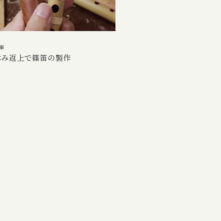
事
休み返上で篠笛の製作