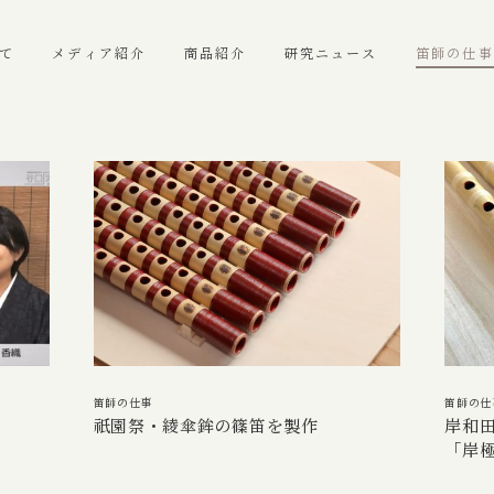
て
メディア紹介
商品紹介
研究ニュース
笛師の仕事
笛師の仕事
笛師の仕
祇園祭・綾傘鉾の篠笛を製作
岸和
「岸