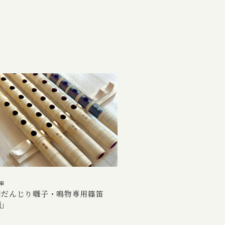
事
田だんじり囃子・鳴物専用篠笛
極」