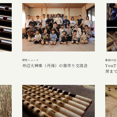
研究ニュース
笛師の仕
井辺大神楽（丹後）の笛作り交流会
You
房ま