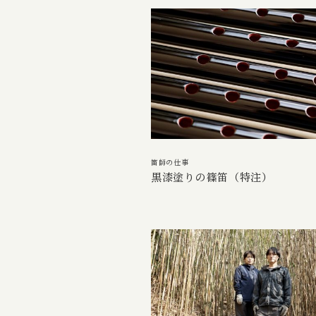
笛師の仕事
黒漆塗りの篠笛（特注）