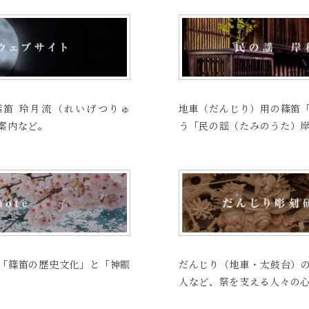
笛 玲月流（れいげつりゅ
地車（だんじり）用の篠笛
案内など。
う「民の謡（たみのうた）
「篠笛の歴史文化」と「神賑
だんじり（地車・太鼓台）
人など、祭を支える人々の