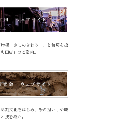
「岸極－きしのきわみ－」と飾房を扱
岸和田店」のご案内。
の彫刻文化をはじめ、祭の担い手や職
心と技を紹介。