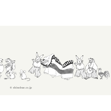
© shinobue.co.jp