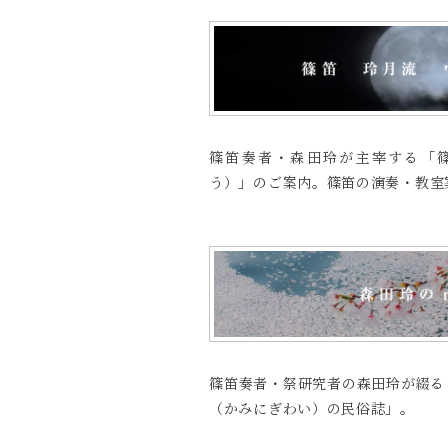
篠笛奏者・森田玲が主宰する「篠
う）」のご案内。篠笛の演奏・教室
篠笛奏者・祭研究者の森田玲が綴る
（かみにぎわい）の民俗誌」。