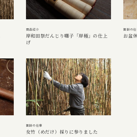
商品紹介
笛師の仕
へ
岸和田祭だんじり囃子「岸極」の仕上
お盆
げ
笛師の仕事
女竹（めだけ）採りに参りました