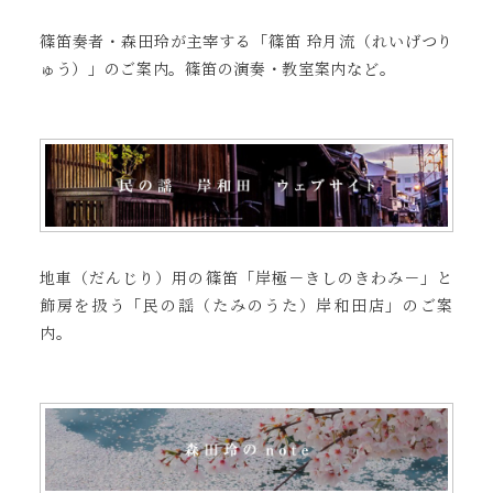
篠笛奏者・森田玲が主宰する「篠笛 玲月流（れいげつり
ゅう）」のご案内。篠笛の演奏・教室案内など。
地車（だんじり）用の篠笛「岸極－きしのきわみ－」と
飾房を扱う「民の謡（たみのうた）岸和田店」のご案
内。