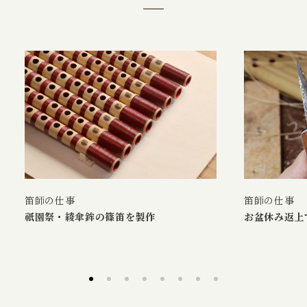
笛師の仕事
笛師の仕事
祇園祭・綾傘鉾の篠笛を製作
お盆休み返上