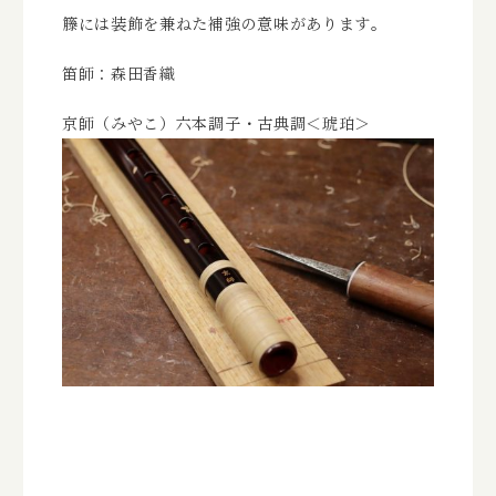
オンラインストア
籐には装飾を兼ねた補強の意味があります。
笛師：森田香織
京師（みやこ）六本調子・古典調＜琥珀＞