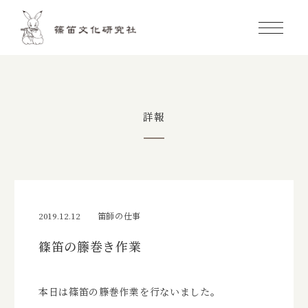
ホーム
篠笛とは
詳報
商品紹介
篠笛教室
研究・教育
2019.12.12
笛師の仕事
篠笛の籐巻き作業
詳報
会社概要／お問合せ
本日は篠笛の籐巻作業を行ないました。